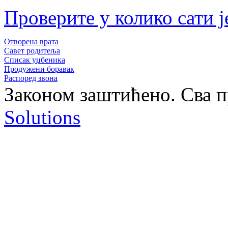
Проверите у колико сати ј
Отворена врата
Савет родитеља
Списак уџбеника
Продужени боравак
Распоред звона
Законом заштићено. Сва 
Solutions