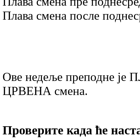
Плава смена пре подне
сре
Плава смена после подне
с
Ове недеље преподне је П
ЦРВЕНА смена.
Проверите када ће наст