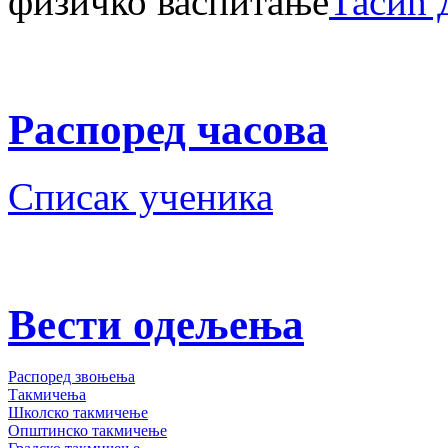
физичко васпитање
Тасић
Распоред часова
Списак ученика
Вести одељења
Распоред звоњења
Такмичења
Школско такмичење
Општинско такмичење