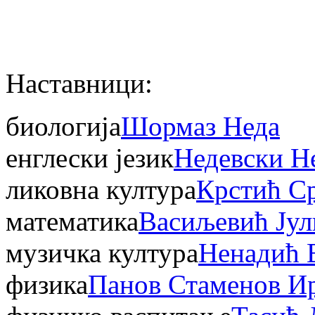
Наставници:
биологија
Шормаз Неда
енглески језик
Недевски Н
ликовна култура
Крстић С
математика
Васиљевић Јул
музичка култура
Ненадић 
физика
Панов Стаменов И