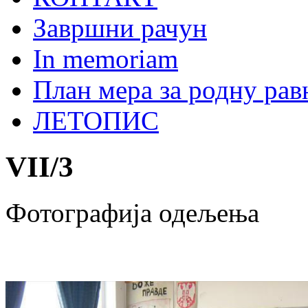
Завршни рачун
In memoriam
План мера за родну ра
ЛЕТОПИС
VII
/
3
Фотографија одељења