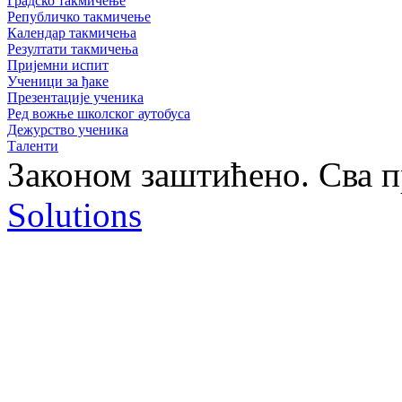
Градско такмичење
Републичко такмичење
Календар такмичења
Резултати такмичења
Пријемни испит
Ученици за ђаке
Презентације ученика
Ред вожње школског аутобуса
Дежурство ученика
Таленти
Законом заштићено. Сва 
Solutions